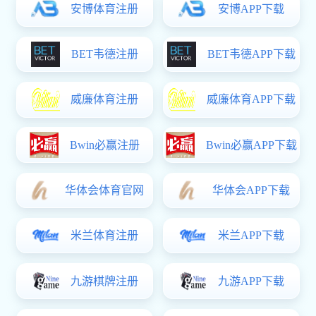
创新永不止步
我们力求用清晰、可读的语言描...
专业值得托付
日吞吐量
查阅 安博手机版app-让生活更加自在-安博 最新隐私政策，
了解平台对个人信息全生命周期的管理。