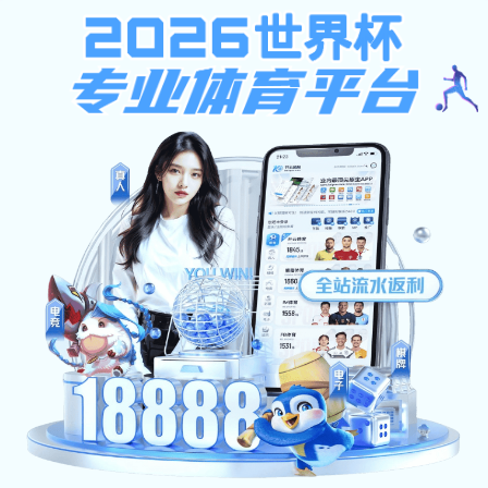
安博官方网站
· 内容营销
不止于看球...
让观赛更简单...
摇一摇反馈。...
体育看点
反兴奋剂教育
视频专栏
体育看点资讯 #36623
2026-07-21 05:33
[!--newstext--]
上一篇：
J组阿根廷队硬碰硬阿尔及利亚反
下一篇：