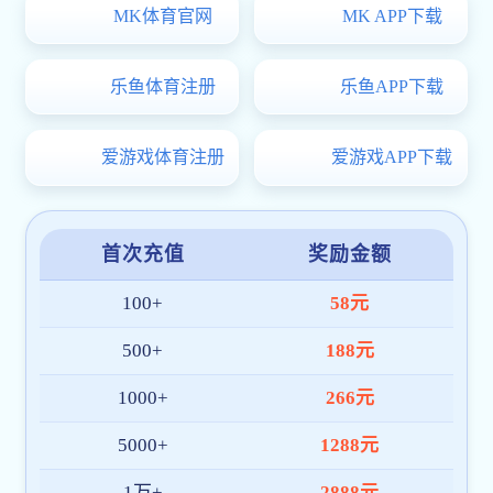
拜仁慕尼黑冲击欧冠淘汰赛时弱侧转移质
在欧冠淘汰赛的激烈对抗中，拜仁慕尼黑的名字总
是与“统治力”和“...
2026-07-24