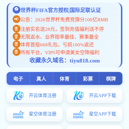
下一篇：很抱歉没有了
延伸阅读
毕尔巴鄂欧冠联赛阶段禁区前沿配合能否
在欧洲足坛的星河中，毕尔巴鄂竞技如同一颗倔强
的星辰，以独特的巴斯...