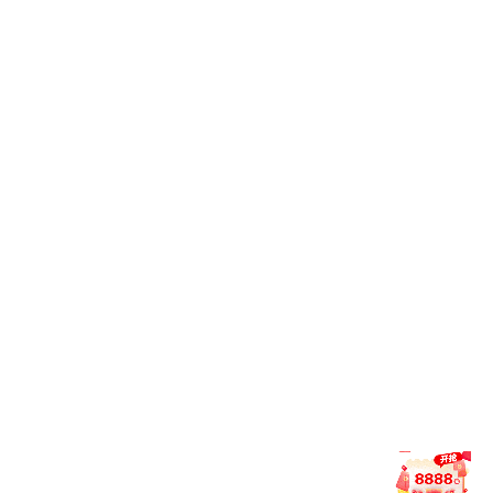
使用帮助
克罗地亚克拉马里奇迎战巴拿马背身拿球作
用能否带动球队推进节奏 · 用户常问
在世界杯舞台之上，每一次触球都承载着改写
命运的潜力，而克罗地亚队的前锋安德烈·克拉
马里奇，正是这样一位能够在关键时刻为比赛
注入变数的球员。当格子军团在下一场比赛中
迎战实力不容小觑的巴拿马时，一个核心的战
术命题被推至台前：这位在俱乐...
【安博官方网站】2026世界杯挪威vs塞内
加尔热搜指数