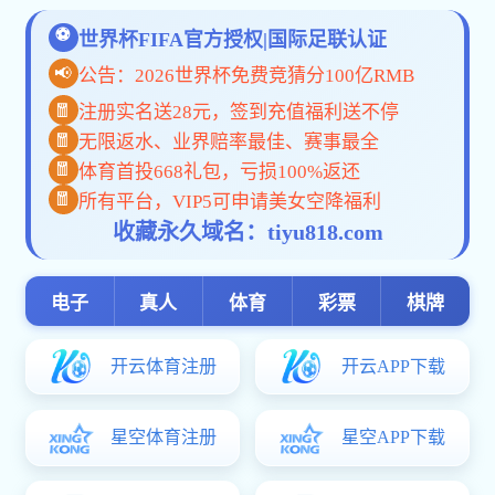
下一篇：很抱歉没有了
延伸阅读
土耳其对阵巴拉圭核心区域人数配置或将
在世界杯预选赛的厮杀进入白热化阶段之际，一场
看似低调却暗藏锋芒...