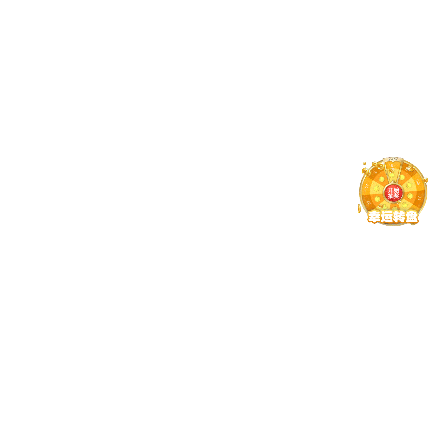
欧冠赛场上，当恩佐·费尔南德斯与埃尔林·哈兰德在
同一片草皮上交...
2026-07-22
澳大利亚迎战土耳其时传中落点控制能否
在世界杯的舞台上，每一次交锋都如同一场精心编
排的棋局。当澳大利...
2026-07-22