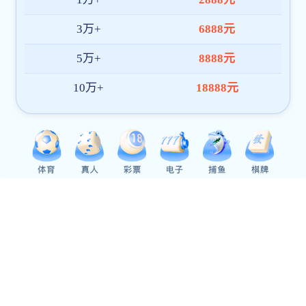
聚焦博德闪耀欧冠关键战前场逼抢路线或
北欧的寒风凛冽，欧冠的烽火正旺。博德闪耀，这
支从北极圈附近走出的...
2026-07-22
恩佐和哈兰德欧冠正面对位时无球跑动质